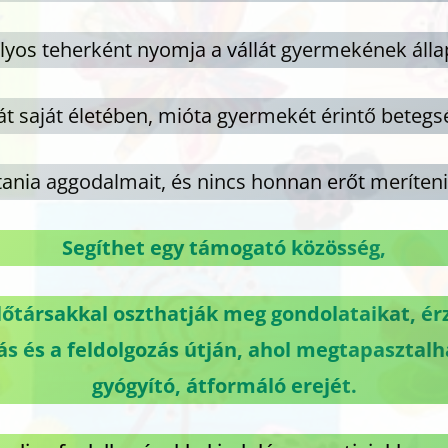
lyos teherként nyomja a vállát gyermekének áll
át saját életében, mióta gyermekét érintő beteg
tania aggodalmait, és nincs honnan erőt merít
Segíthet egy támogató közösség,
lőtársakkal oszthatják meg gondolataikat, ér
ás és a feldolgozás útján, ahol megtapasztalh
gyógyító, átformáló erejét.