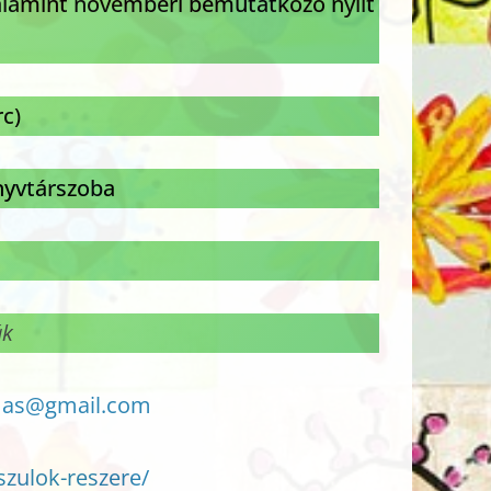
valamint novemberi bemutatkozó nyílt
rc)
önyvtárszoba
ák
mas@gmail.com
zulok-reszere/