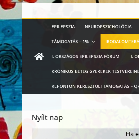
Skip
to
content
EPILEPSZIA
NEUROPSZICHOLÓGIA
TÁMOGATÁS – 1%
IRODALOMTERÁ
I. ORSZÁGOS EPILEPSZIA FÓRUM
II.
KRÓNIKUS BETEG GYEREKEK TESTVÉREIN
REPONTON KERESZTÜLI TÁMOGATÁS – Q
Nyílt nap
Ha e