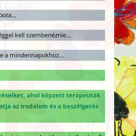
apota…
séggel kell szembenéznie…
enie a mindennapokhoz…
zéseiket, ahol képzett terapeuták
atja az irodalom és a beszélgetés