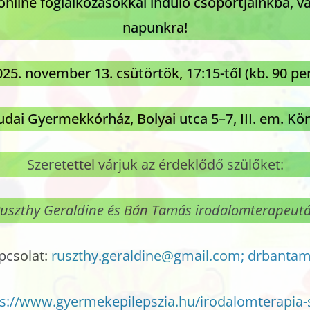
 online foglalkozásokkal induló csoportjainkba, 
napunkra!
25. november 13. csütörtök, 17:15-től (kb. 90 pe
udai Gyermekkórház, Bolyai utca 5–7, III. em. K
Szeretettel várjuk az érdeklődő szülőket:
uszthy Geraldine és Bán Tamás
irodalomterapeut
pcsolat:
ruszthy.geraldine@gmail.com;
drbanta
s://www.gyermekepilepszia.hu/irodalomterapia-s