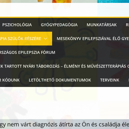
PSZICHOLÓGIA
GYÓGYPEDAGÓGIA
MUNKATÁRSAK
R
PIA SZÜLŐK RÉSZÉRE
MESEKÖNYV EPILEPSZIÁVAL ÉLŐ G
 ORSZÁGOS EPILEPSZIA FÓRUM
EK TARTOTT NYÁRI TÁBOROZÁS – ÉLMÉNY ÉS MŰVÉSZETTERÁPIÁS
R KÓDUNK
LETÖLTHETŐ DOKUMENTUMOK
TERVEINK
gy nem várt diagnózis átírta az Ön és családja él