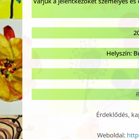
Várjuk a jelentkezőket személyes és
20
Helyszín: B
R
Érdeklődés, ka
Weboldal:
http