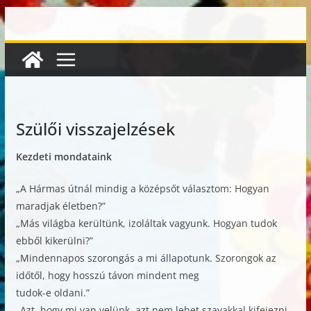
Skip
to
content
Szülői visszajelzések
Kezdeti mondataink
„A Hármas útnál mindig a középsőt választom: Hogyan
maradjak életben?”
„Más világba kerültünk, izoláltak vagyunk. Hogyan tudok
ebből kikerülni?”
„Mindennapos szorongás a mi állapotunk. Szorongok az
időtől, hogy hosszú távon mindent meg
tudok-e oldani.”
„Azt, hogy mi van velünk, azt nem lehet szavakkal kifejezni,