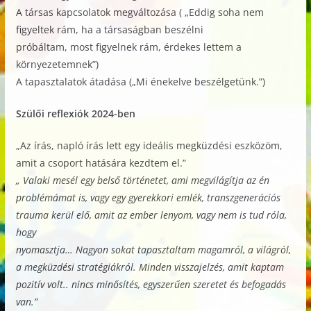
A társas kapcsolatok megváltozása ( „Eddig soha nem
figyeltek rám, ha a társaságban beszélni
próbáltam, most figyelnek rám, érdekes lettem a
környezetemnek”)
A tapasztalatok átadása („Mi énekelve beszélgetünk.”)
Szülői reflexiók 2024-ben
„Az írás, napló írás lett egy ideális megküzdési eszközöm,
amit a csoport hatására kezdtem el.”
„ Valaki mesél egy belső történetet, ami megvilágítja az én
problémámat is, vagy egy gyerekkori emlék, transzgenerációs
trauma kerül elő, amit az ember lenyom, vagy nem is tud róla,
hogy
nyomasztja… Nagyon sokat tapasztaltam magamról, a világról,
a megküzdési stratégiákról. Minden visszajelzés, amit kaptam
pozitív volt.. nincs minősítés, egyszerűen szeretet és befogadás
van.”