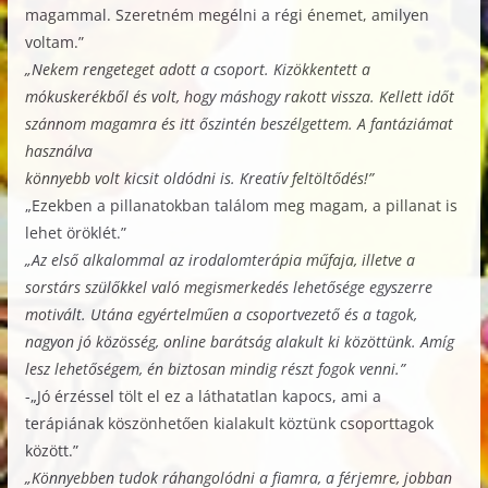
magammal. Szeretném megélni a régi énemet, amilyen
voltam.”
„Nekem rengeteget adott a csoport. Kizökkentett a
mókuskerékből és volt, hogy máshogy rakott vissza. Kellett időt
szánnom magamra és itt őszintén beszélgettem. A fantáziámat
használva
könnyebb volt kicsit oldódni is. Kreatív feltöltődés!”
„Ezekben a pillanatokban találom meg magam, a pillanat is
lehet öröklét.”
„Az első alkalommal az irodalomterápia műfaja, illetve a
sorstárs szülőkkel való megismerkedés lehetősége egyszerre
motivált. Utána egyértelműen a csoportvezető és a tagok,
nagyon jó közösség, online barátság alakult ki közöttünk. Amíg
lesz lehetőségem, én biztosan mindig részt fogok venni.”
-„Jó érzéssel tölt el ez a láthatatlan kapocs, ami a
terápiának köszönhetően kialakult köztünk csoporttagok
között.”
„Könnyebben tudok ráhangolódni a fiamra, a férjemre, jobban