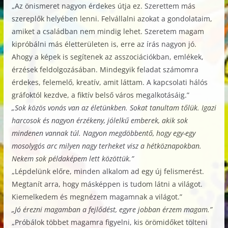
„Az önismeret nagyon érdekes útja ez. Szerettem más
szereplők helyében lenni. Felvállalni azokat a gondolataim,
amiket a családban nem mindig lehet. Szeretem magam
kipróbálni más életterületen is, erre az írás nagyon jó.
Ahogy a képek is segítenek az asszociációkban, emlékek,
érzések feldolgozásában. Mindegyik feladat számomra
érdekes, felemelő, kreatív, amit láttam. A kapcsolati hálós
gráfoktól kezdve, a fiktív belső város megalkotásáig.”
„Sok közös vonás van az életünkben. Sokat tanultam tőlük. Igazi
harcosok és nagyon érzékeny, jólelkű emberek, akik sok
mindenen vannak túl. Nagyon megdöbbentő, hogy egy-egy
mosolygós arc milyen nagy terheket visz a hétköznapokban.
Nekem sok példaképem lett közöttük.”
„Lépdelünk előre, minden alkalom ad egy új felismerést.
Megtanít arra, hogy másképpen is tudom látni a világot.
Kiemelkedem és megnézem magamnak a világot.”
„Jó érezni magamban a fejlődést, egyre jobban érzem magam.”
„Próbálok többet magamra figyelni, kis örömidőket tölteni