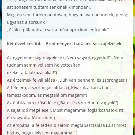
azt sohasem tudtam senkinek kimondani.
Még én sem tudom pontosan, hogy mi van bennetek, pedig
ugyanaz a sorsunk.”
„Csak a pillanatra, csak a másnapra koncentrálok.”
Két évvel később – Eredmények, hatások, visszajelzések
Az egyetemesség megélése („Nem vagyok egyedül!” „Nem
tudnám semmivel sem helyettesíteni
ezeket a találkozásokat!”)
Az érzelmek felvállalása („Düh van bennem, és szorongás!”)
A félelem, a szorongás oldása („Kivárok a káoszban,
támaszkodom, és megtalálom magam!”)
Az önbizalom erősödése („Bátor és szerethető vagyok!”)
A saját idő megélése („Most magammal foglalkozhatok! Itt
én vagyok a fókuszban.)
Az empátia, a feltétlen bizalom megtapasztalása („Ezt most
biztos, hogy elviszem magammal!”)